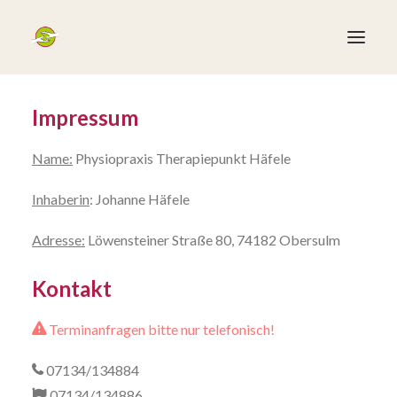
Impressum
Startseite
Therapieangebote
Name:
Physiopraxis Therapiepunkt Häfele
Das Team
Inhaberin
: Johanne Häfele
Wir suchen
Adresse:
Löwensteiner Straße 80, 74182 Obersulm
Kontakt
Impressum
Kontakt
Terminanfragen bitte nur telefonisch!
07134/134884
07134/134886