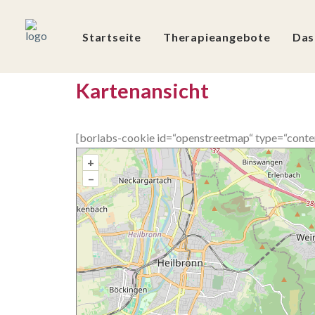
Startseite
Therapieangebote
Das
Kartenansicht
[borlabs-cookie id=“openstreetmap“ type=“conte
+
–