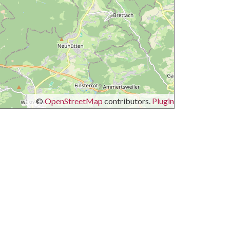
©
OpenStreetMap
contributors.
Plugin